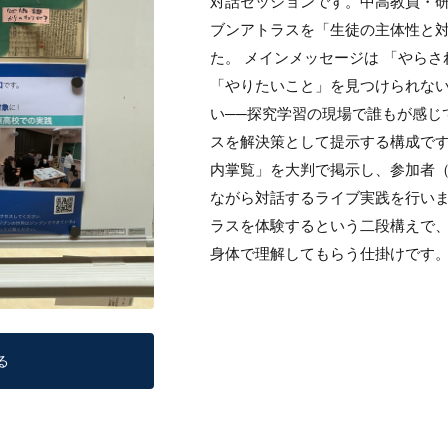
対話セッションです。中高教員・
ブンアトラスを「生徒の主体性と
た。 メインメッセージは 「やら
「やりたいこと」を見つけられな
い──探究学習の現場で誰もが感じ
スを解決策として提示する構成です
内掌覧」を大判で掲示し、参加者
ながら対話するライブ実践を行い
ラスを体験するという二段構えで
身体で理解してもらう仕掛けです
る