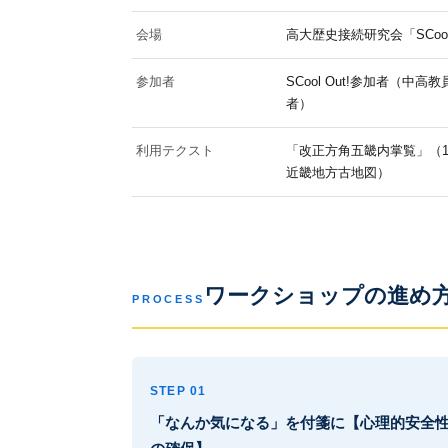
会場
高大歴史接続研究会「SCool
参加者
SCool Out!参加者（中
者）
利用テクスト
「改正方角五畿内掌覧」（18
近畿地方古地図）
ワークショップの進め
PROCESS
STEP 01
「なんか気になる」を付箋に【心理的安全