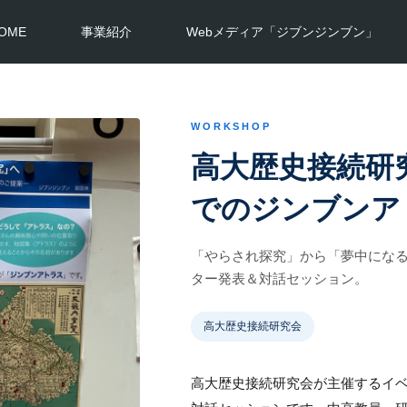
OME
事業紹介
Webメディア「ジブンジンブン」
WORKSHOP
高大歴史接続研究会
でのジンブンア
「やらされ探究」から「夢中にな
ター発表＆対話セッション。
高大歴史接続研究会
高大歴史接続研究会が主催するイベント