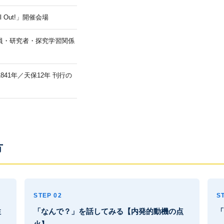
 Out!」開催会場
高教員・研究者・探究学習関係
41年／天保12年 刊行の
方
STEP 02
S
性
「なんで？」を話してみる【内発的動機の点
「