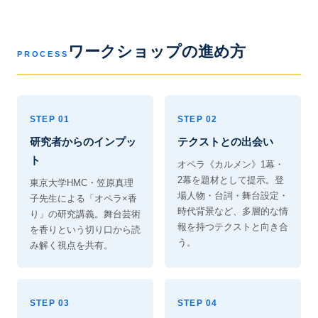
ワークショップの進め方
PROCESS
STEP 01
STEP 02
研究者からのインプッ
テクストとの出会い
ト
オペラ《カルメン》1幕・
2幕を題材として提示。登
東京大学HMC・笠原真理
場人物・台詞・舞台設定・
子先生による「オペラ×香
時代背景など、多層的な情
り」の研究講義。舞台芸術
報を持つテクストと向き合
を香りという切り口から読
う。
み解く視点を共有。
STEP 03
STEP 04