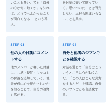
いことも多い。でも「自分
を付箋に書いて貼ってい
の心が何に動くか」を知れ
く。思いついたことは否定
ば、どうでもよかったこと
しない、正解も間違いもな
が面白くなる──という導
いことを共有。
入。
STEP 03
STEP 04
他の人の付箋にコメン
自分と他者のジブンご
トする
とを確認する
他のメンバーが書いた付箋
対話を通じて「自分はこう
に、共感・疑問・ツッコミ
いうところに心が動くん
の付箋を追加していく。他
だ」「この人はこんな見方
者が何に心を動かされたか
をするんだ」を確認。自分
を知ることで、自分の視野
のジブンごとを言語化す
も広がる。
る。