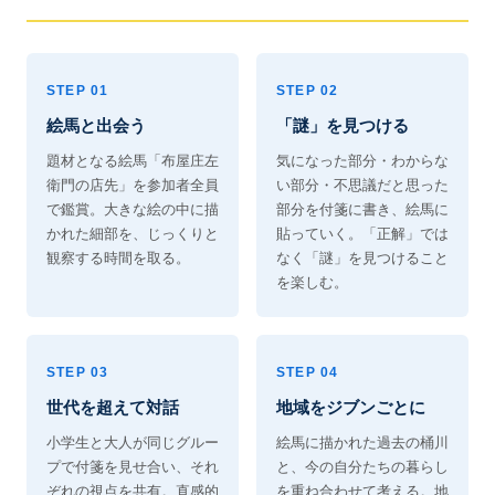
STEP 01
STEP 02
絵馬と出会う
「謎」を見つける
題材となる絵馬「布屋庄左
気になった部分・わからな
衛門の店先」を参加者全員
い部分・不思議だと思った
で鑑賞。大きな絵の中に描
部分を付箋に書き、絵馬に
かれた細部を、じっくりと
貼っていく。「正解」では
観察する時間を取る。
なく「謎」を見つけること
を楽しむ。
STEP 03
STEP 04
世代を超えて対話
地域をジブンごとに
小学生と大人が同じグルー
絵馬に描かれた過去の桶川
プで付箋を見せ合い、それ
と、今の自分たちの暮らし
ぞれの視点を共有。直感的
を重ね合わせて考える。地